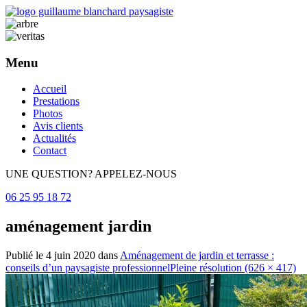
Menu
Aller
Accueil
au
Prestations
contenu
Photos
principal
Avis clients
Actualités
Contact
UNE QUESTION? APPELEZ-NOUS
06 25 95 18 72
aménagement jardin
Publié le
4 juin 2020
dans
Aménagement de jardin et terrasse :
conseils d’un paysagiste professionnel
Pleine résolution (626 × 417)