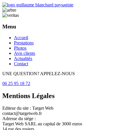
Menu
Aller
Accueil
au
Prestations
contenu
Photos
principal
Avis clients
Actualités
Contact
UNE QUESTION? APPELEZ-NOUS
06 25 95 18 72
Mentions Légales
Editeur du site : Target Web
contact@targetweb.fr
Adresse du siège :
Target Web SARL au capital de 3000 euros
14 rue des rosiers,