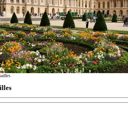
ailles
lles