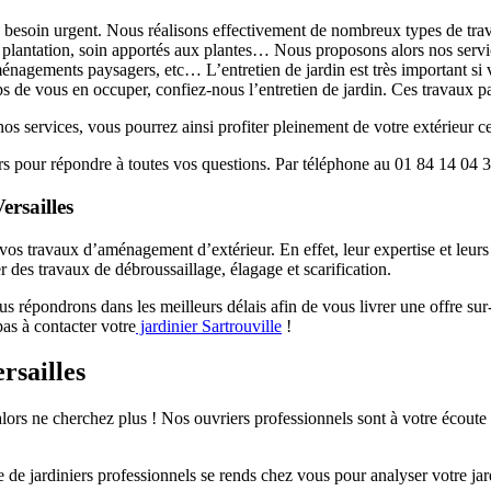
e besoin urgent. Nous réalisons effectivement de nombreux types de trav
, plantation, soin apportés aux plantes… Nous proposons alors nos service
ménagements paysagers, etc… L’entretien de jardin est très important si v
mps de vous en occuper, confiez-nous l’entretien de jardin. Ces travaux p
os services, vous pourrez ainsi profiter pleinement de votre extérieur c
iers pour répondre à toutes vos questions. Par téléphone au 01 84 14 0
ersailles
vos travaux d’aménagement d’extérieur. En effet, leur expertise et leurs
uer des travaux de débroussaillage, élagage et scarification.
 répondrons dans les meilleurs délais afin de vous livrer une offre sur
pas à contacter votre
jardinier Sartrouville
!
rsailles
alors ne cherchez plus ! Nos ouvriers professionnels sont à votre écou
de jardiniers professionnels se rends chez vous pour analyser votre jard