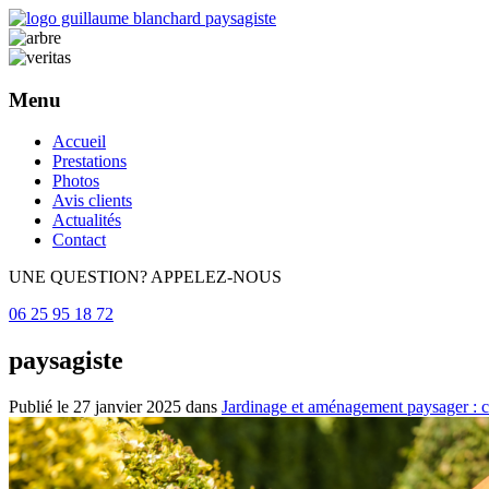
Menu
Aller
Accueil
au
Prestations
contenu
Photos
principal
Avis clients
Actualités
Contact
UNE QUESTION? APPELEZ-NOUS
06 25 95 18 72
paysagiste
Publié le
27 janvier 2025
dans
Jardinage et aménagement paysager : c