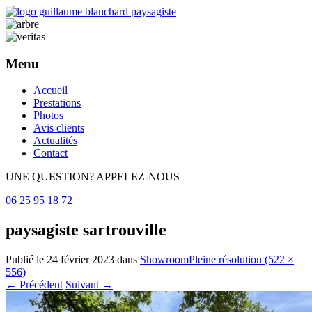
Menu
Aller
Accueil
au
Prestations
contenu
Photos
principal
Avis clients
Actualités
Contact
UNE QUESTION? APPELEZ-NOUS
06 25 95 18 72
paysagiste sartrouville
Publié le
24 février 2023
dans
Showroom
Pleine résolution (522 ×
556)
←
Précédent
Suivant
→