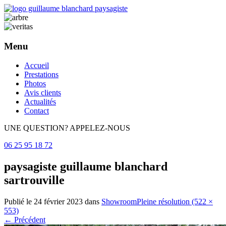
Menu
Aller
Accueil
au
Prestations
contenu
Photos
principal
Avis clients
Actualités
Contact
UNE QUESTION? APPELEZ-NOUS
06 25 95 18 72
paysagiste guillaume blanchard
sartrouville
Publié le
24 février 2023
dans
Showroom
Pleine résolution (522 ×
553)
←
Précédent