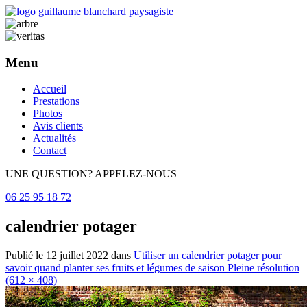
Menu
Aller
Accueil
au
Prestations
contenu
Photos
principal
Avis clients
Actualités
Contact
UNE QUESTION? APPELEZ-NOUS
06 25 95 18 72
calendrier potager
Publié le
12 juillet 2022
dans
Utiliser un calendrier potager pour
savoir quand planter ses fruits et légumes de saison
Pleine résolution
(612 × 408)