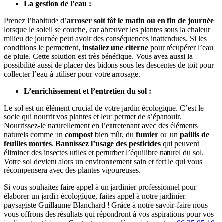
La gestion de l’eau :
Prenez l’habitude d’
arroser soit tôt le matin ou en fin de journée
lorsque le soleil se couche, car abreuver les plantes sous la chaleur
milieu de journée peut avoir des conséquences inattendues. Si les
conditions le permettent,
installez une citerne
pour récupérer l’eau
de pluie. Cette solution est très bénéfique. Vous avez aussi la
possibilité aussi de placer des bidons sous les descentes de toit pour
collecter l’eau à utiliser pour votre arrosage.
L’enrichissement et l’entretien du sol :
Le sol est un élément crucial de votre jardin écologique. C’est le
socle qui nourrit vos plantes et leur permet de s’épanouir.
Nourrissez-le naturellement en l’entretenant avec des éléments
naturels comme un
compost
bien mûr, du
fumier
ou un
paillis de
feuilles mortes
.
Bannissez l’usage des pesticides
qui peuvent
éliminer des insectes utiles et perturber l’équilibre naturel du sol.
Votre sol devient alors un environnement sain et fertile qui vous
récompensera avec des plantes vigoureuses.
Si vous souhaitez faire appel à un jardinier professionnel pour
élaborer un jardin écologique, faites appel à notre jardinier
paysagiste Guillaume Blanchard ! Grâce à notre savoir-faire nous
vous offrons des résultats qui répondront à vos aspirations pour vos