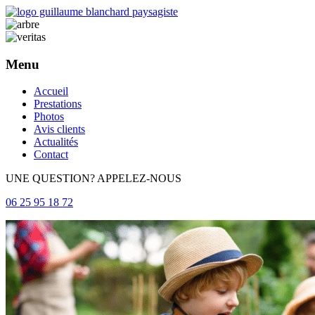
Menu
Aller
Accueil
au
Prestations
contenu
Photos
principal
Avis clients
Actualités
Contact
UNE QUESTION? APPELEZ-NOUS
06 25 95 18 72